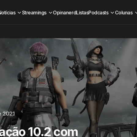
Notícias
Streamings
Opinanerd
Listas
Podcasts
Colunas
e 2021
zação 10.2 com