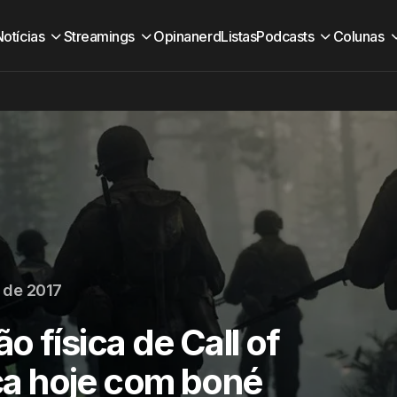
Notícias
Streamings
Opinanerd
Listas
Podcasts
Colunas
 de 2017
 física de Call of
a hoje com boné