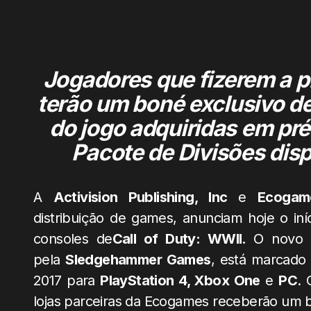
Jogadores que fizerem a p
terão um boné exclusivo de
do jogo adquiridas em pr
Pacote de Divisões disp
A
Activision Publishing, Inc
e
Ecogam
distribuição de games, anunciam hoje o iní
consoles de
Call of Duty: WWII.
O novo g
pela
Sledgehammer Games
, está marcado
2017 para
PlayStation 4, Xbox One
e
PC
. 
lojas parceiras da Ecogames receberão um b