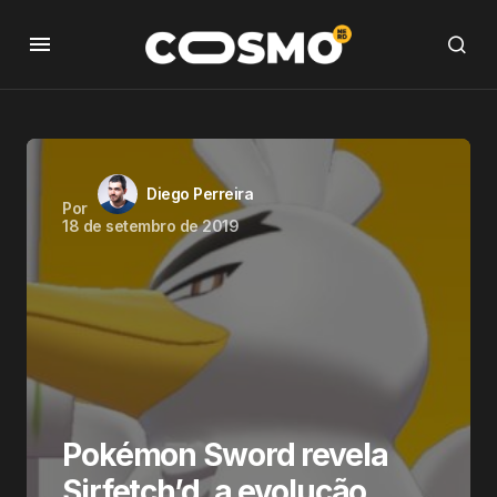
Diego Perreira
Por
18 de setembro de 2019
Pokémon Sword revela
Sirfetch’d, a evolução