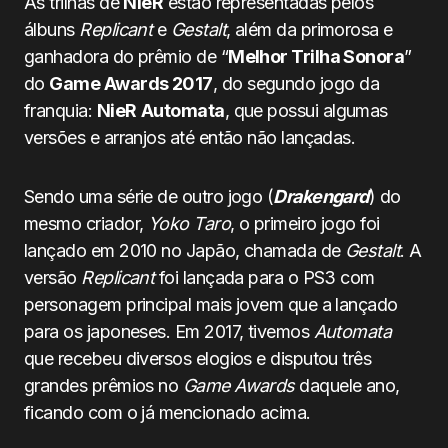
As trilhas de
NieR
estão representadas pelos
álbuns
Replicant
e
Gestalt
, além da primorosa e
ganhadora do prêmio de “
Melhor Trilha Sonora
”
do
Game Awards 2017
, do segundo jogo da
franquia:
NieR
Automata
, que possui algumas
versões e arranjos até então não lançadas.
Sendo uma série de outro jogo (
Drakengard
) do
mesmo criador,
Yoko Taro
, o primeiro jogo foi
lançado em 2010 no Japão, chamada de
Gestalt
. A
versão
Replicant
foi lançada para o PS3 com
personagem principal mais jovem que a lançado
para os japoneses. Em 2017, tivemos
Automata
que recebeu diversos elogios e disputou três
grandes prêmios no
Game Awards
daquele ano,
ficando com o já mencionado acima.