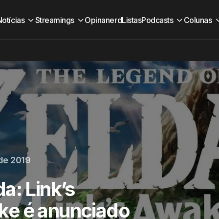
Notícias
Streamings
Opinanerd
Listas
Podcasts
Colunas
 de 2019
a: Link’s
ke é anunciado