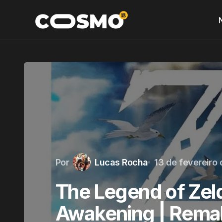
Por
Lucas Rocha
13 de fevereiro
The Legend of Zeld
Awakening | Rema