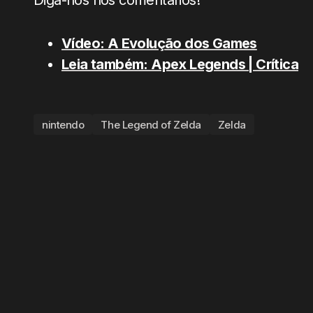
Diga-nos nos comentários!
Vídeo: A Evolução dos Games
Leia também: Apex Legends | Crítica
nintendo
The Legend of Zelda
Zelda