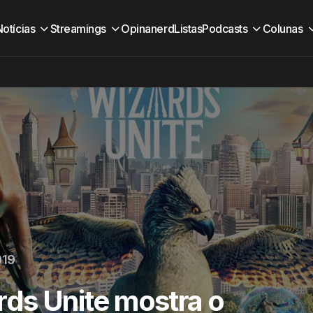
Notícias
Streamings
Opinanerd
Listas
Podcasts
Colunas
019
rds Unite mostra o