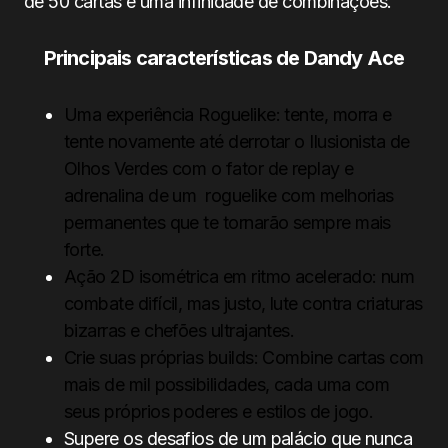
de 50 cartas e uma infinidade de combinações.
Principais características de Dandy Ace
Uma experiência Roguelike: tente, morra e
tente novamente até derrotar o Ilusionista de
Olhos Verdes com o fator de replay e
adrenalina de um roguelike com melhorias
permanentes que te tornarão sempre mais
forte.
Ação 2D isométrica em ritmo acelerado: num
combate difícil, mas justo, lute contra criaturas
bizarras e chefões ultrajantes.
Crie suas próprias builds: Combine cartas com
mais de mil possibilidades, cada uma com
seus próprios poderes e estilos de jogo.
Supere os desafios de um palácio que nunca