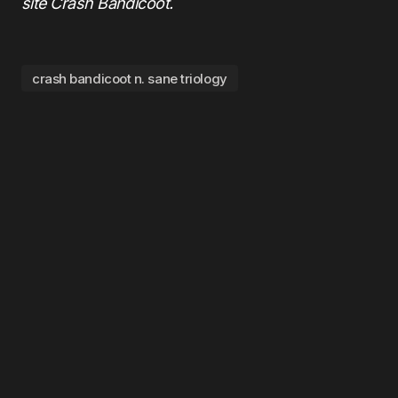
site
Crash Bandicoot
.
crash bandicoot n. sane triology