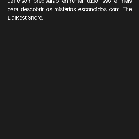
Jefferson precisarão enfrentar tudo isso e mais
para descobrir os mistérios escondidos com The
Darkest Shore.