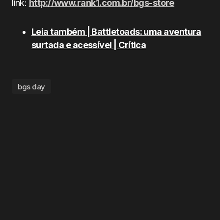
link:
http://www.rank1.com.br/bgs-
store
Leia também | Battletoads: uma aventura
surtada e acessível | Crítica
bgs day