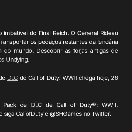
 imbatível do Final Reich. O General Rideau
Transportar os pedaços restantes da lendária
 do mundo. Descobrir as forjas antigas de
nos Undying.
 de
DLC
de Call of Duty: WWII chega hoje, 26
o Pack de DLC de Call of Duty®: WWII,
 e siga CallofDuty e @SHGames no Twitter.