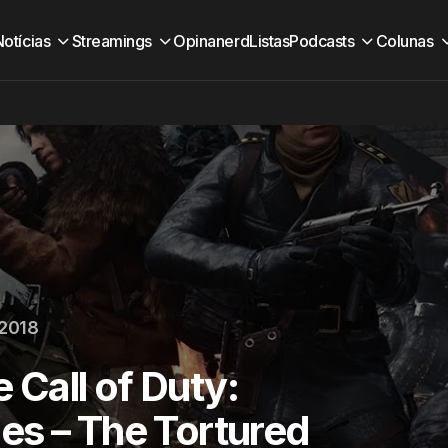
Notícias
Streamings
Opinanerd
Listas
Podcasts
Colunas
 2018
e Call of Duty:
es – The Tortured