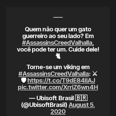
Quem não quer um gato
guerreiro ao seu lado? Em
#AssassinsCreedValhalla
,
você pode ter um. Cuide dele!
🐈
Torne-se um viking em
#AssassinsCreedValhalla
: ⚔️
🛡️
https://t.co/T9dE84lIAJ
pic.twitter.com/XrriZ6wn4H
— Ubisoft Brasil 🇧🇷
(@UbisoftBrasil)
August 5,
2020