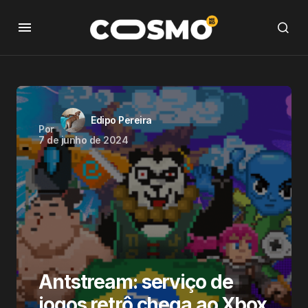
Edipo Pereira
Por
7 de junho de 2024
Antstream: serviço de
jogos retrô chega ao Xbox