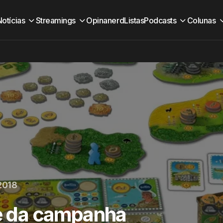
Notícias
Streamings
Opinanerd
Listas
Podcasts
Colunas
2018
te da campanha