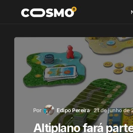
Por
Edipo Pereira
21 de junho de 
Altiplano fará par