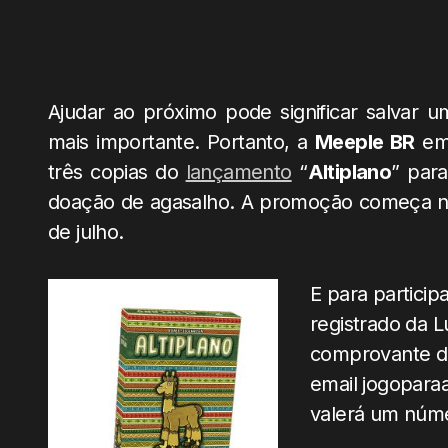
Ajudar ao próximo pode significar salvar u
mais importante. Portanto, a
Meeple BR
em 
três copias do
lançamento
“
Altiplano
” par
doação de agasalho. A promoção começa no 
de julho.
E para participa
registrado da L
comprovante d
email jogopar
valerá um núme