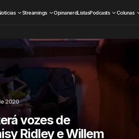
Notícias
Streamings
Opinanerd
Listas
Podcasts
Colunas
de 2020
terá vozes de
sy Ridley e Willem