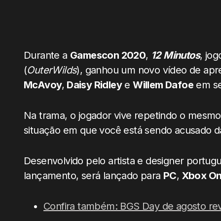
Durante a
Gamescon 2020
,
12 Minutos
, jo
(
OuterWilds
), ganhou um novo vídeo de ap
McAvoy
,
Daisy Ridley
e
Willem Dafoe
em seu
Na trama, o jogador vive repetindo o mesmo
situação em que você está sendo acusado d
Desenvolvido pelo artista e designer portug
lançamento, será lançado para
PC
,
Xbox O
Confira também: BGS Day de agosto rev