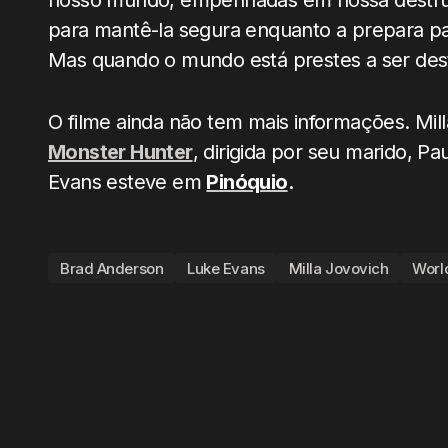
nosso mundo, empenhadas em nossa destruiç
para mantê-la segura enquanto a prepara par
Mas quando o mundo está prestes a ser dest
O filme ainda não tem mais informações. Mi
Monster Hunter
, dirigida por seu marido, 
Evans esteve em
Pinóquio
.
Brad Anderson
Luke Evans
Milla Jovovich
Worl