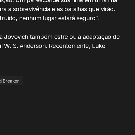
ão. Um pai esconde sua filha em uma ilha
a a sobrevivência e as batalhas que virão.
ruído, nenhum lugar estará seguro”.
lla Jovovich também estrelou a adaptação de
Paul W. S. Anderson. Recentemente, Luke
d Breaker