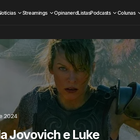
Notícias
Streamings
Opinanerd
Listas
Podcasts
Colunas
e 2024
la Jovovich e Luke