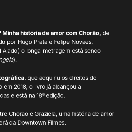
z? Minha história de amor com Chorão,
de
gido por Hugo Prata e Felipe Novaes,
l Alado’, o longa-metragem está sendo
ngela
).
tográfica
, que adquiriu os direitos do
 em 2018, o livro já alcançou a
das e está na 18ª edição.
tre Chorão e Graziela, uma história de amor
o será da Downtown Filmes.