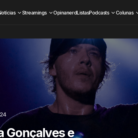
Notícias
Streamings
Opinanerd
Listas
Podcasts
Colunas
024
a Gonçalves e