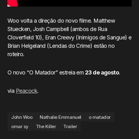
Woo volta a direção do novo filme. Matthew
Stuecken, Josh Campbell (ambos de Rua
Cloverfield 10), Eran Creevy (Inimigos de Sangue) e
Brian Helgeland (Lendas do Crime) estão no
roteiro.
O novo “O Matador” estreia em
23 de agosto
.
via
Peacock
.
John Woo
Nathalie Emmanuel
o matador
omar sy
The Killer
Trailer