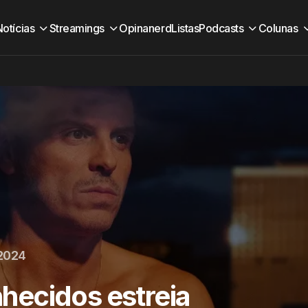
Notícias
Streamings
Opinanerd
Listas
Podcasts
Colunas
2024
ecidos estreia