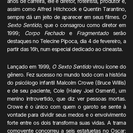
anos de carreira, ele é diretor, roteirista, produtor e,
assim como Alfred Hitchcock e Quentin Tarantino,
sempre dá um jeito de aparecer em seus filmes.
O
Sexto Sentido
, que o consagrou como diretor em
1999;
Corpo Fechado
e
Fragmentado
serão
destaques no Telecine Pipoca, dia 4 de fevereiro, a
partir das 16h, num especial dedicado ao cineasta.
Lançado em 1999,
O Sexto Sentido
virou ícone do
gênero. Fez sucesso no mundo todo com a história
do psicólogo infantil Malcolm Crowe (Bruce Willis)
e de seu paciente, Cole (Haley Joel Osment), um
menino introvertido, que diz ver pessoas mortas.
Crowe é o único com quem o garoto se sente à
vontade para dividir seus medos e o envolvimento
forte entre os dois transforma suas vidas. A trama
comovente concorreu a seis estatuetas no Oscar: