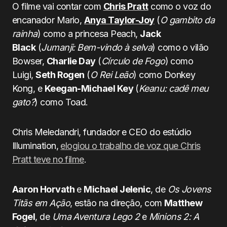
O filme vai contar com
Chris Pratt
como o voz do
encanador Mario,
Anya Taylor-Joy
(
O gambito da
rainha
) como a princesa Peach,
Jack
Black
(
Jumanji: Bem-vindo à selva
) como o vilão
Bowser,
Charlie Day
(
Círculo de Fogo
) como
Luigi,
Seth Rogen
(
O Rei Leão
) como Donkey
Kong, e
Keegan-Michael Key
(
Keanu: cadê meu
gato?
) como Toad.
Chris Meledandri, fundador e CEO do estúdio
Illumination,
elogiou o trabalho de voz que Chris
Pratt teve no filme
.
Aaron Horvath
e
Michael Jelenic
, de
Os Jovens
Titãs em Ação
, estão na direção, com
Matthew
Fogel
, de
Uma Aventura Lego 2
e
Minions 2: A