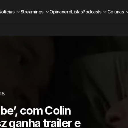
Notícias
Streamings
Opinanerd
Listas
Podcasts
Colunas
018
be’, com Colin
z ganha trailer e