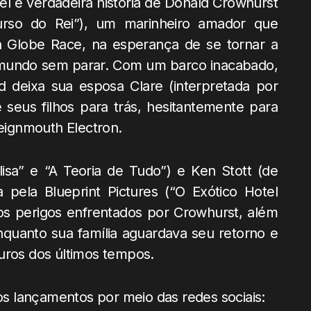
el e verdadeira história de Donald Crowhurst
curso do Rei”), um marinheiro amador que
Globe Race, na esperança de se tornar a
ao mundo sem parar. Com um barco inacabado,
 deixa sua esposa Clare (interpretada por
seus filhos para trás, hesitantemente para
ignmouth Electron.
isa” e “A Teoria de Tudo”) e Ken Stott (de
pela Blueprint Pictures (“O Exótico Hotel
 os perigos enfrentados por Crowhurst, além
nquanto sua família aguardava seu retorno e
uros dos últimos tempos.
s lançamentos por meio das redes sociais: