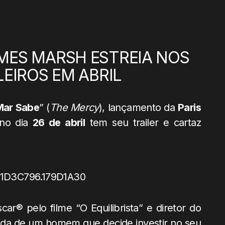
MES MARSH ESTREIA NOS
EIROS EM ABRIL
Mar Sabe
” (
The Mercy
), lançamento da
Paris
 no dia
26 de abril
tem seu trailer e cartaz
r® pelo filme “O Equilibrista” e diretor do
 vida de um homem que decide investir no seu