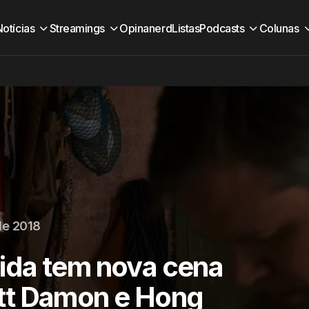
Notícias
Streamings
Opinanerd
Listas
Podcasts
Colunas
de 2018
ida tem nova cena
tt Damon e Hong