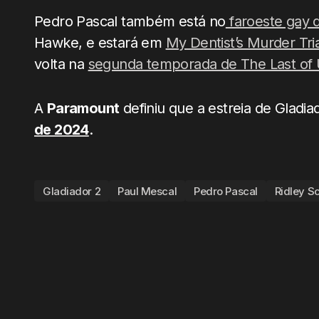
Pedro Pascal também está no
faroeste gay 
Hawke, e estará em
My Dentist’s Murder Tria
volta na
segunda temporada de The Last of 
A
Paramount
definiu que a estreia de Gladi
de 2024
.
Gladiador 2
Paul Mescal
Pedro Pascal
Ridley Sc