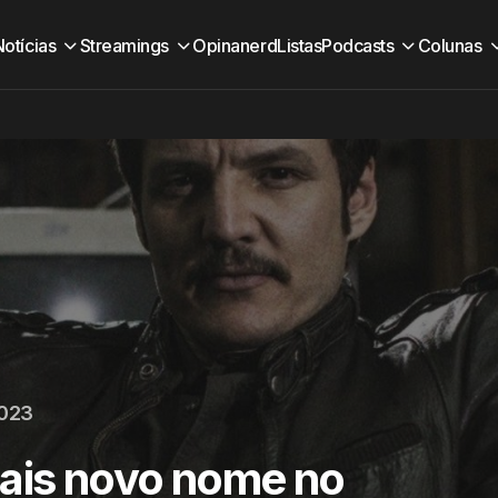
Notícias
Streamings
Opinanerd
Listas
Podcasts
Colunas
2023
mais novo nome no