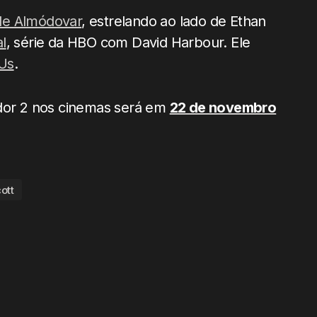
de Almódovar
, estrelando ao lado de Ethan
l
, série da HBO com David Harbour. Ele
Us
.
ador 2 nos cinemas será em
22 de novembro
ott