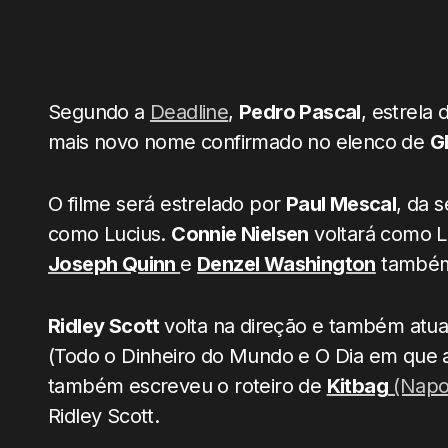
Segundo a
Deadline
,
Pedro Pascal
, estrela
mais novo nome confirmado no elenco de
G
O filme será estrelado por
Paul Mescal
, da 
como Lucius.
Connie Nielsen
voltará como L
Joseph Quinn
e
Denzel Washington
também 
Ridley Scott
volta na direção e também atu
(Todo o Dinheiro do Mundo e O Dia em que a 
também escreveu o roteiro de
Kitbag
(Napo
Ridley Scott.