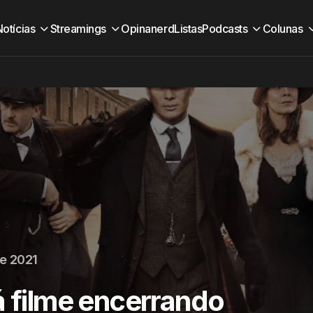
Notícias
Streamings
Opinanerd
Listas
Podcasts
Colunas
de 2021
á filme encerrando