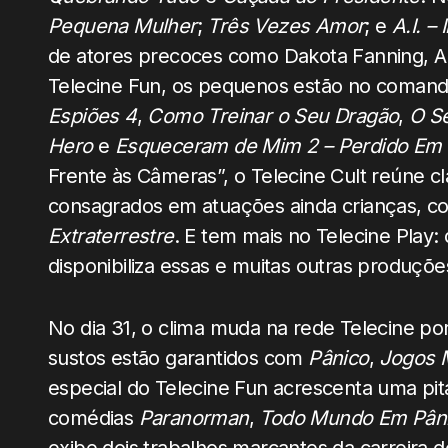
Pequena Mulher
;
Três Vezes Amor
; e
A.I. – 
de atores precoces como Dakota Fanning, Ab
Telecine Fun, os pequenos estão no coma
Espiões 4
,
Como Treinar o Seu Dragão
,
O S
Hero
e
Esqueceram de Mim 2 – Perdido Em
Frente às Câmeras”, o Telecine Cult reúne cl
consagrados em atuações ainda crianças,
Extraterrestre
. E tem mais no Telecine Play:
disponibiliza essas e muitas outras produções
No dia 31, o clima muda na rede Telecine po
sustos estão garantidos com
Pânico
,
Jogos M
especial do Telecine Fun acrescenta uma p
comédias
Paranorman
,
Todo Mundo Em Pâni