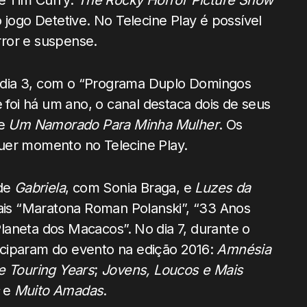
de Tim Curry:
The Rocky Horror Picture Show
 jogo Detetive. No Telecine Play é possível
error e suspense.
 dia 3, com o “Programa Duplo Domingos
oi há um ano, o canal destaca dois de seus
e
Um Namorado Para Minha Mulher
. Os
uer momento no Telecine Play.
 de
Gabriela
, com Sonia Braga, e
Luzes da
iais “Maratona Roman Polanski”, “33 Anos
Planeta dos Macacos”.
No dia 7, durante o
rticiparam do evento na edição 2016:
Amnésia
e Touring Years
;
Jovens, Loucos e Mais
c
e
Muito Amadas
.