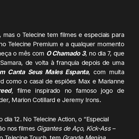
 mas o Telecine tem filmes e especiais para
no Telecine Premium e a qualquer momento
começa o mês com
O Chamado 3
, no dia 7, que
a Samara, de volta à franquia depois de uma
em Canta Seus Males Espanta
, com muita
lard como o casal de espiões Max e Marianne
reed
,
filme inspirado no famoso jogo de
r, Marion Cotillard e Jeremy Irons.
dia 12. No Telecine Action, o “Especial
ão nos filmes
Gigantes de Aço
,
Kick-Ass –
No Telecine Touch, tem
Grande Menina,