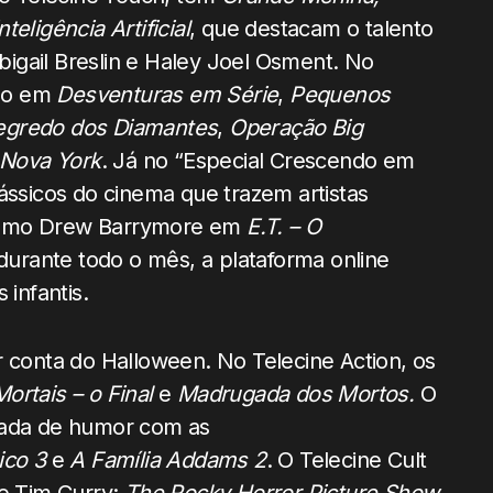
Inteligência Artificial
, que destacam o talento
igail Breslin e Haley Joel Osment. No
ndo em
Desventuras em Série
,
Pequenos
egredo dos Diamantes
,
Operação Big
 Nova York
. Já no “Especial Crescendo em
ássicos do cinema que trazem artistas
 como Drew Barrymore em
E.T. – O
 durante todo o mês, a plataforma online
 infantis.
r conta do Halloween. No Telecine Action, os
ortais – o Final
e
Madrugada dos Mortos.
O
itada de humor com as
co 3
e
A Família Addams 2
. O Telecine Cult