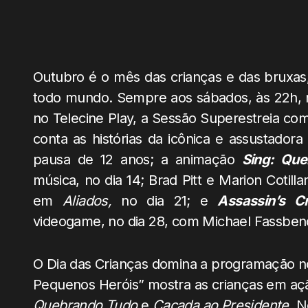
Outubro é o mês das crianças e das bruxas,
todo mundo. Sempre aos sábados, às 22h, 
no Telecine Play, a Sessão Superestreia 
conta as histórias da icônica e assustador
pausa de 12 anos; a animação
Sing: Qu
música, no dia 14; Brad Pitt e Marion Cotil
em
Aliados,
no dia 21; e
Assassin’s C
videogame, no dia 28, com Michael Fassbende
O Dia das Crianças domina a programação no 
Pequenos Heróis” mostra as crianças em aç
Quebrando Tudo
e
Caçada ao Presidente
. 