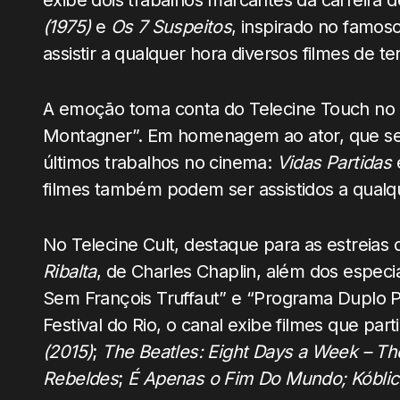
exibe dois trabalhos marcantes da carreira 
(1975)
e
Os 7 Suspeitos
, inspirado no famoso
assistir a qualquer hora diversos filmes de t
A emoção toma conta do Telecine Touch no
Montagner”. Em homenagem ao ator, que se f
últimos trabalhos no cinema:
Vidas Partidas
filmes também podem ser assistidos a qualq
No Telecine Cult, destaque para as estreias
Ribalta
, de Charles Chaplin, além dos espec
Sem François Truffaut” e “Programa Duplo 
Festival do Rio, o canal exibe filmes que pa
(2015)
;
The Beatles: Eight Days a Week – Th
Rebeldes
;
É Apenas o Fim Do Mundo; Kóbli