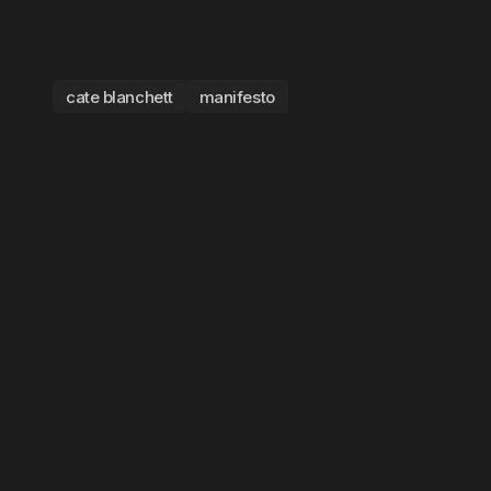
cate blanchett
manifesto