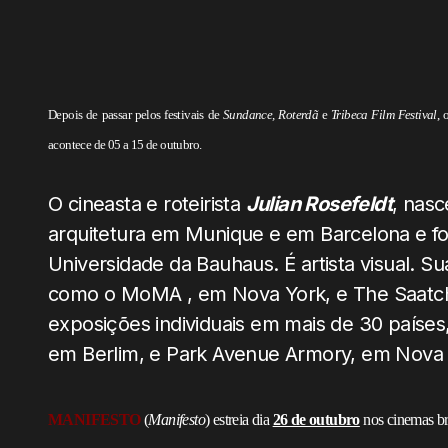
Depois de passar pelos festivais de
Sundance,
Roterdã
e
Tribeca Film Festival
, 
acontece de 05 a 15 de outubro.
O cineasta e roteirista
Julian Rosefeldt
, nas
arquitetura em Munique e em Barcelona e foi
Universidade da Bauhaus. É artista visual. 
como o MoMA , em Nova York, e The Saatchi
exposições individuais em mais de 30 país
em Berlim, e Park Avenue Armory, em Nova Y
MANIFESTO
(
Manifesto
) estreia dia
26 de outubro
nos cinemas bra