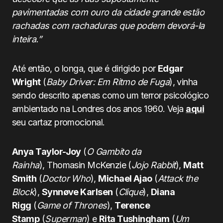
pavimentadas com ouro da cidade grande estão
rachadas com rachaduras que podem devorá-la
inteira.”
Até então, o longa, que é dirigido por
Edgar
Wright
(
Baby Driver:
Em Ritmo de Fuga
), vinha
sendo descrito apenas como um terror psicológico
ambientado na Londres dos anos 1960. Veja
aqui
seu cartaz promocional.
Anya Taylor-Joy
(
O Gambito da
Rainha
), Thomasin McKenzie (
Jojo Rabbit
),
Matt
Smith
(
Doctor Who
),
Michael Ajao
(
Attack the
Block
),
Synnøve Karlsen
(
Clique
),
Diana
Rigg
(
Game of Thrones
),
Terence
Stamp
(
Superman
) e
Rita Tushingham
(
Um