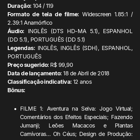
Duração:
104 / 119
Formato de tela de filme:
Widescreen 1.85:1 /
2.39:1 Anamórfico
Áudio:
INGLÊS (DTS HD-MA 5.1), ESPANHOL
(DD 5.1), PORTUGUÊS (DD 5.1)
Legendas:
INGLÊS, INGLÊS (SDH), ESPANHOL,
PORTUGUÊS
Preço sugerido:
R$ 99,90
Data de lançamento:
18 de Abril de 2018
Classificação indicativa:
12 anos
Bônus:
FILME 1: Aventura na Selva: Jogo Virtual;
Comentários dos Efeitos Especiais; Fazendo
Jumanji; Leões Macacos e Plantas
Carnívoras… Oh Céus; Design de Produção: