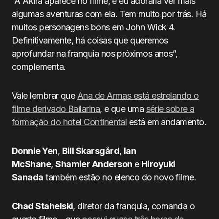
“A Akira aparece no filme, e eu adoraria ver mais
algumas aventuras com ela. Tem muito por trás. Há
muitos personagens bons em John Wick 4.
Definitivamente, há coisas que queremos
aprofundar na franquia nos próximos anos”,
complementa.
Vale lembrar que
Ana de Armas está estrelando o
filme derivado Bailarina
, e que uma
série sobre a
formação do hotel Continental
está em andamento.
Donnie Yen
,
Bill Skarsgård
,
Ian
McShane
,
Shamier Anderson
e
Hiroyuki
Sanada
também estão no elenco do novo filme.
Chad Stahelski
, diretor da franquia, comanda o