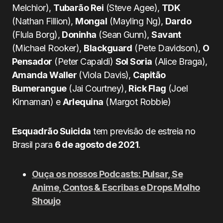
Melchior),
Tubarão Rei
(Steve Agee),
TDK
(Nathan Fillion),
Mongal
(Mayling Ng),
Dardo
(Flula Borg),
Doninha
(Sean Gunn),
Savant
(Michael Rooker),
Blackguard
(Pete Davidson),
O
Pensador
(Peter Capaldi)
Sol Soria
(Alice Braga),
Amanda Waller
(Viola Davis),
Capitão
Bumerangue
(Jai Courtney),
Rick Flag
(Joel
Kinnaman) e
Arlequina
(Margot Robbie)
Esquadrão Suicida
tem previsão de estreia no
Brasil para
6 de agosto de 2021
.
Ouça os nossos Podcasts: Pulsar, Se
Anime, Contos & Escribas e Drops Molho
Shoujo