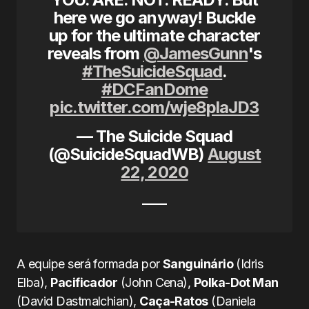
here we go anyway! Buckle
up for the ultimate character
reveals from
@JamesGunn
's
#TheSuicideSquad
.
#DCFanDome
pic.twitter.com/wje8plaJD3
— The Suicide Squad
(@SuicideSquadWB)
August
22, 2020
A equipe será formada por
Sanguinário
(Idris
Elba),
Pacificador
(John Cena),
Polka-Dot Man
(David Dastmalchian),
Caça-Ratos
(Daniela