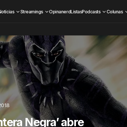
Notícias
Streamings
Opinanerd
Listas
Podcasts
Colunas
2018
tera Negra’ abre