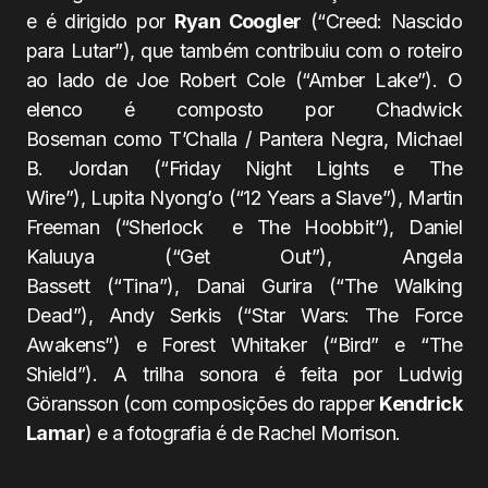
e é dirigido por
Ryan Coogler
(“Creed: Nascido
para Lutar”), que também contribuiu com o roteiro
ao lado de Joe Robert Cole (“Amber Lake”). O
elenco é composto por Chadwick
Boseman como T’Challa / Pantera Negra, Michael
B. Jordan (“Friday Night Lights e The
Wire”), Lupita Nyong’o (“12 Years a Slave”), Martin
Freeman (“Sherlock e The Hoobbit”), Daniel
Kaluuya (“Get Out”), Angela
Bassett (“Tina”), Danai Gurira (“The Walking
Dead”), Andy Serkis (“Star Wars: The Force
Awakens”) e Forest Whitaker (“Bird” e “The
Shield”). A trilha sonora é feita por Ludwig
Göransson (com composições do rapper
Kendrick
Lamar
) e a fotografia é de Rachel Morrison.