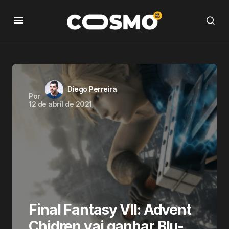
Diego Perreira
Por
12 de abril de 2021
Final Fantasy VII: Advent
Chidren vai ganhar Blu-