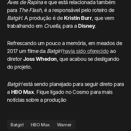
Aves de Rapina
e que está relacionada também
para
The Flash
, é a responsável pelo roteiro de
Batgirl
. A produção é de
Kristin Burr
, que vem
trabalhando em
Cruella
, para a
Disney
.
Refrescando um pouco a memória, em meados de
2017 um filme da
Batgirl
havia sido oferecido
ao
diretor
Joss Whedon
, que acabou se desligando
do projeto.
Batgirl
está sendo planejado para seguir direto para
a
HBO Max
. Fique ligado no Cosmo para mais
notícias sobre a produção
Batgirl
HBO Max
Warner