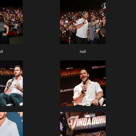
ll
null