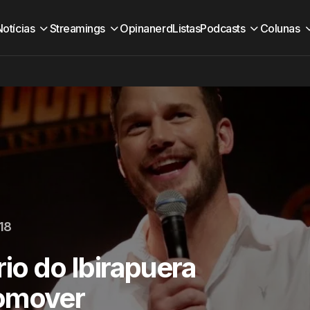
Notícias
Streamings
Opinanerd
Listas
Podcasts
Colunas
018
rio do Ibirapuera
romover