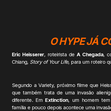
O HYPE JÁ C
Eric Heisserer
, roteirista de
A Chegada
, c
Chiang,
Story of Your Life
, para um roteiro q
Segundo a Variety, próximo filme que Heis
que também trata de uma invasão aliení
diferente. Em
Extinction
, um homem tem 
família e pouco depois acontece uma invasão