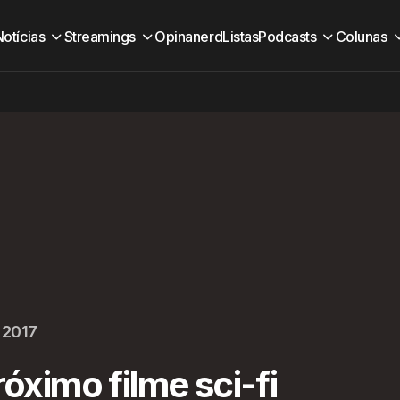
Notícias
Streamings
Opinanerd
Listas
Podcasts
Colunas
 2017
róximo filme sci-fi