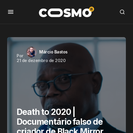
Márcio Bastos
Por
21 de dezembro de 2020
Death to 2020 |
Documentário falso de
criador de Black Mirror