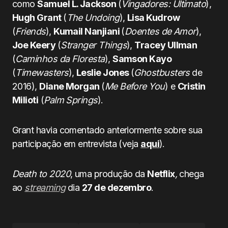
como
Samuel L. Jackson
(
Vingadores: Ultimato
),
Hugh Grant
(
The Undoing
),
Lisa Kudrow
(
Friends
),
Kumail Nanjiani
(
Doentes de Amor
),
Joe Keery
(
Stranger Things
),
Tracey Ullman
(
Caminhos da Floresta
),
Samson Kayo
(
Timewasters
),
Leslie Jones
(
Ghostbusters
de
2016),
Diane Morgan
(
Me Before You
) e
Cristin
Milioti
(
Palm Springs
).
Grant havia comentado anteriormente sobre sua
participação em entrevista (veja
aqui
).
Death to 2020
, uma produção da
Netflix
,
chega
ao
streaming
dia
27 de dezembro
.