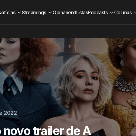
Notícias
Streamings
Opinanerd
Listas
Podcasts
Colunas
de 2022
novo trailer de A