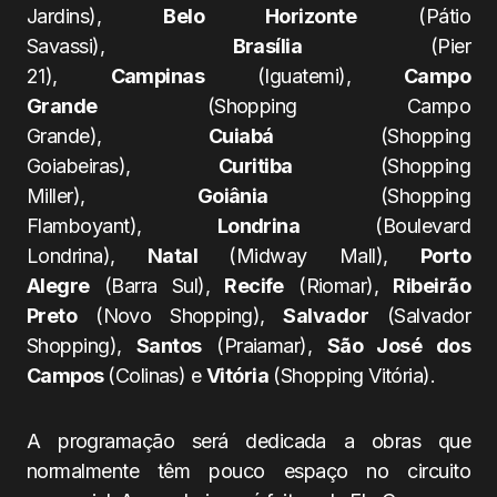
Jardins),
Belo Horizonte
(Pátio
Savassi),
Brasília
(Pier
21),
Campinas
(Iguatemi),
Campo
Grande
(Shopping Campo
Grande),
Cuiabá
(Shopping
Goiabeiras),
Curitiba
(Shopping
Miller),
Goiânia
(Shopping
Flamboyant),
Londrina
(Boulevard
Londrina),
Natal
(Midway Mall),
Porto
Alegre
(Barra Sul),
Recife
(Riomar),
Ribeirão
Preto
(Novo Shopping),
Salvador
(Salvador
Shopping),
Santos
(Praiamar),
São José dos
Campos
(Colinas) e
Vitória
(Shopping Vitória).
A programação será dedicada a obras que
normalmente têm pouco espaço no circuito