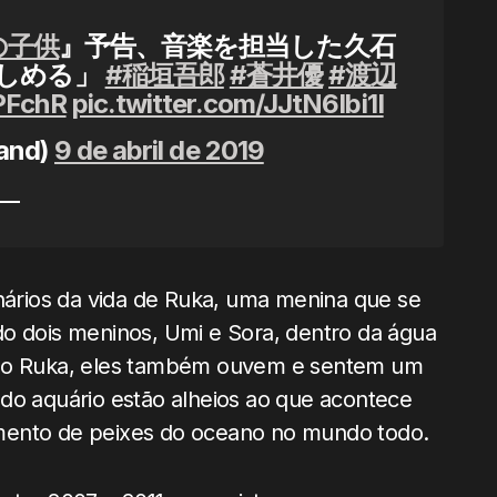
の子供
』予告、音楽を担当した久石
しめる」
#稲垣吾郎
#蒼井優
#渡辺
NPFchR
pic.twitter.com/JJtN6Ibi1I
and)
9 de abril de 2019
inários da vida de Ruka, uma menina que se
do dois meninos, Umi e Sora, dentro da água
como Ruka, eles também ouvem e sentem um
do aquário estão alheios ao que acontece
mento de peixes do oceano no mundo todo.