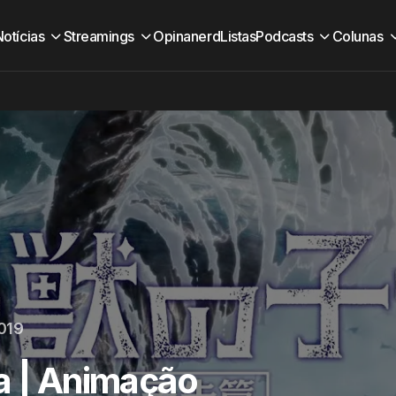
Notícias
Streamings
Opinanerd
Listas
Podcasts
Colunas
2019
a | Animação