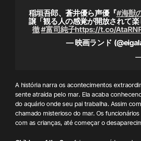
稲垣吾郎、蒼井優ら声優『
#海獣
譲「観る人の感覚が開放されて楽
徹
#富司純子
https://t.co/AtaR
— 映画ランド (@eigal
A história narra os acontecimentos extraord
sente atraída pelo mar. Ela acaba conhecen
do aquário onde seu pai trabalha. Assim 
chamado misterioso do mar. Os funcionários 
com as crianças, até começar o desapareci