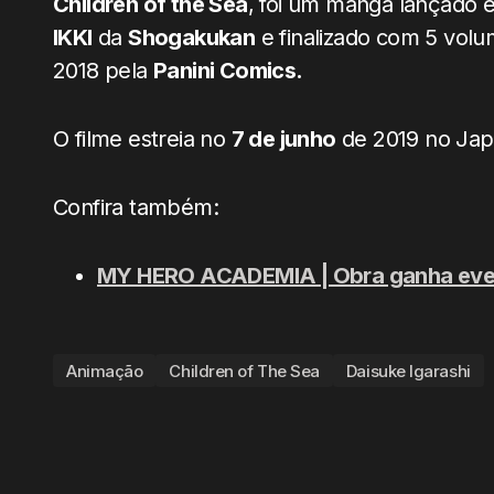
Children of the Sea
, foi um mangá lançado e
IKKI
da
Shogakukan
e finalizado com 5 volu
2018 pela
Panini Comics.
O filme estreia no
7 de junho
de 2019 no Japã
Confira também:
MY HERO ACADEMIA | Obra ganha event
Animação
Children of The Sea
Daisuke Igarashi