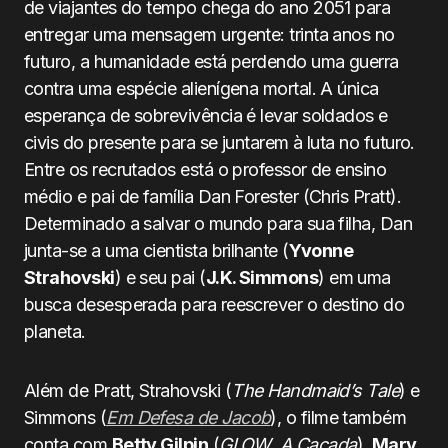
de viajantes do tempo chega do ano 2051 para
entregar uma mensagem urgente: trinta anos no
futuro, a humanidade está perdendo uma guerra
contra uma espécie alienígena mortal. A única
esperança de sobrevivência é levar soldados e
civis do presente para se juntarem à luta no futuro.
Entre os recrutados está o professor de ensino
médio e pai de família Dan Forester (Chris Pratt).
Determinado a salvar o mundo para sua filha, Dan
junta-se a uma cientista brilhante (
Yvonne
Strahovski
) e seu pai (
J.K. Simmons
) em uma
busca desesperada para reescrever o destino do
planeta.
Além de Pratt, Strahovski (
The Handmaid’s Tale
) e
Simmons (
Em Defesa de Jacob
), o filme também
conta com
Betty Gilpin
(
GLOW
,
A Caçada
),
Mary