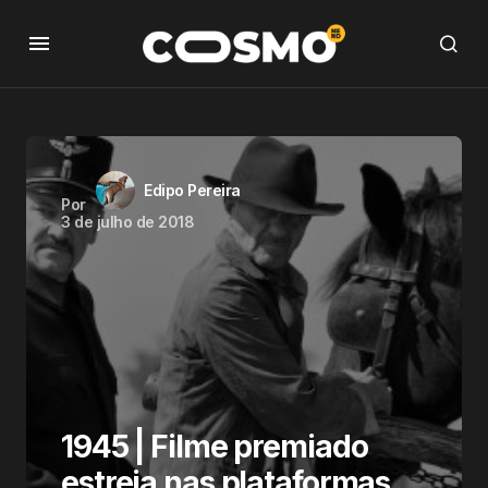
Edipo Pereira
Por
3 de julho de 2018
1945 | Filme premiado
estreia nas plataformas