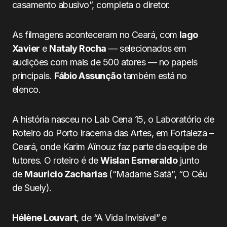
casamento abusivo”, completa o diretor.
As filmagens aconteceram no Ceará, com
Iago
Xavier
e
Nataly Rocha
— selecionados em
audições com mais de 500 atores — no papeis
principais.
Fábio Assunção
também está no
elenco.
A história nasceu no Lab Cena 15, o Laboratório de
Roteiro do Porto Iracema das Artes, em Fortaleza –
Ceará, onde Karim Aïnouz faz parte da equipe de
tutores. O roteiro é de
Wislan Esmeraldo
junto
de
Mauricio Zacharias
(“Madame Satã”, “O Céu
de Suely).
Hélène Louvart
, de “A Vida Invisível” e