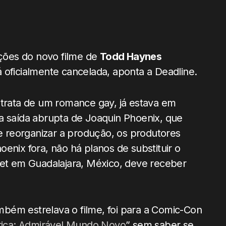
ções do novo filme de
Todd Haynes
tá oficialmente cancelada, aponta a Deadline.
 se trata de um romance gay, já estava em
a saída abrupta de Joaquin Phoenix, que
de reorganizar a produção, os produtores
enix fora, não há planos de substituir o
set em Guadalajara, México, deve receber
mbém estrelava o filme, foi para a Comic-Con
ica: Admirável Mundo Novo
” sem saber se