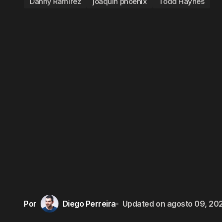
Danny Ramirez
joaquin phoenix
Todd Haynes
Por
Diego Perreira
Updated on
agosto 09, 20