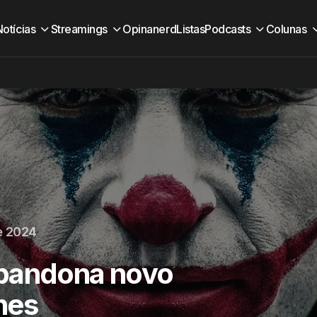
Notícias
Streamings
Opinanerd
Listas
Podcasts
Colunas
e 2024
abandona novo
nes