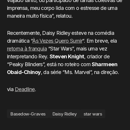
viajado tanto, ou participado de tantas coletivas de
imprensa, meu corpo lida com o estresse de uma
maneira muito física”, relatou.
Recentemente, Daisy Ridley esteve na comédia
dramática “
Às Vezes Quero Sumir
“. Em breve, ela
retorna à franquia
“Star Wars”, mais uma vez
interpretando Rey.
Steven Knight
, criador de
“Peaky Blinders”, está no roteiro com
Sharmeen
Obaid-Chinoy
, da série “Ms. Marvel”, na direção.
via
Deadline
.
Basedow-Graves
Daisy Ridley
star wars