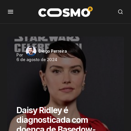
Diego Perreira
Por
6 de agosto de 2024
Daisy Ridley é
diagnosticada com
doença de Basedow-