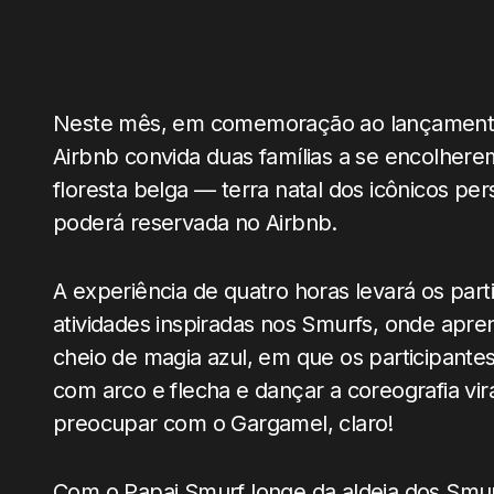
Neste mês, em comemoração ao lançament
Airbnb convida duas famílias a se encolher
floresta belga — terra natal dos icônicos 
poderá reservada no Airbnb.
A experiência de quatro horas levará os pa
atividades inspiradas nos Smurfs, onde apren
cheio de magia azul, em que os participante
com arco e flecha e dançar a coreografia vi
preocupar com o Gargamel, claro!
Com o Papai Smurf longe da aldeia dos Smur