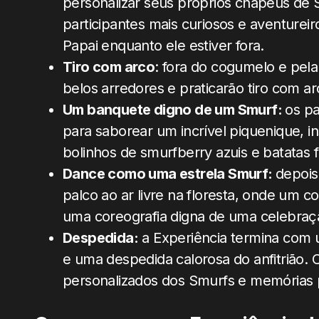
personalizar seus próprios chapéus de 
participantes mais curiosos e aventure
Papai enquanto ele estiver fora.
Tiro com arco
: fora do cogumelo e pela 
belos arredores e praticarão tiro com arc
Um banquete digno de um Smurf:
os pa
para saborear um incrível piquenique, i
bolinhos de smurfberry azuis e batatas fr
Dance como uma estrela Smurf:
depois
palco ao ar livre na floresta, onde um c
uma coreografia digna de uma celebraçã
Despedida:
a Experiência termina com 
e uma despedida calorosa do anfitrião. 
personalizados dos Smurfs e memórias p