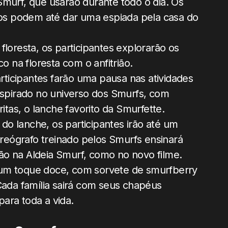
Smurf, que usarão durante todo o dia. Os
iros podem até dar uma espiada pela casa do
floresta, os participantes explorarão os
o na floresta com o anfitrião.
rticipantes farão uma pausa nas atividades
nspirado no universo dos Smurfs, com
itas, o lanche favorito da Smurfette.
 do lanche, os participantes irão até um
oreógrafo treinado pelos Smurfs ensinará
o na Aldeia Smurf, como no novo filme.
um toque doce, com sorvete de smurfberry
Cada família sairá com seus chapéus
ara toda a vida.