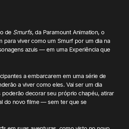
o de
Smurfs
, da Paramount Animation, o
em para viver como um Smurf por um dia na
personagens azuis — em uma Experiência que
rticipantes a embarcarem em uma série de
derão a viver como eles. Vai ser um dia
s poderão decorar seu próprio chapéu, atirar
ral do novo filme — sem ter que se
fs em suas aventuras, como visto no novo