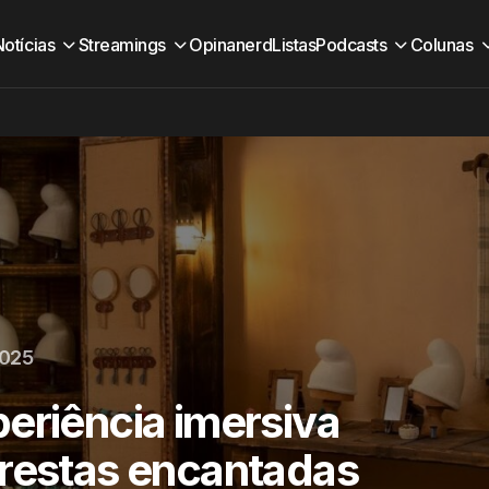
Notícias
Streamings
Opinanerd
Listas
Podcasts
Colunas
2025
eriência imersiva
orestas encantadas