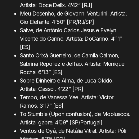
Artista: Doce Delix. 4’42” [RJ]
Meu Desenho, de Giovanni Venturini. Artista:
Gio Elefante. 4’50” [PR/RJ/SP]
Salve, de Antônio Carlos Jesus e Evelyn
Vicente do Carmo. Artista: DoCarmo. 4’11”
[ES]
Santo Orixá Guerreiro, de Camila Calmon,
Sabrina Repollez e Jeffão. Artista: Monique
Rocha. 6’13” [ES]
Sobre Dinheiro e Alma, de Luca Okido.
Artista: Cassol. 4’22” [PR]
Tempo, de Vanessa Yee. Artista: Victor
Ramos. 3’17” [ES]
To Stumble (Upon confusion), de Mooluscos.
Artista: gabre. 4’09” [SP/Portugal]
Ventos de Oyá, de Natália Vitral. Artista: Pôli