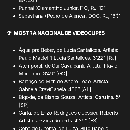
BA, 20’)
Punhal (Clementino Junior, FIC, RJ, 12’)
Sebastiana (Pedro de Alencar, DOC, RJ, 16’)’
9ª MOSTRA NACIONAL DE VIDEOCLIPES
Água pra Beber, de Lucía Santalices. Artista:
Paulo Maciel ft Lucía Santalices. 3’22” [RJ]
Atemporal, de Gui Cavalcanti. Artista: Flávio
Marciano. 3’46” [GO]
Balanço do Mar, de André Leão. Artista:
Gabriela CravíCanela. 4’18” [AL]
Bigode, de Bianca Souza. Artista: Carulina. 5′
[SP]
Carta, de Enzo Rodrigues e Jessica Roberts.
Artista: Jessica Roberts. 4’26” [ES]
Cena de Cinema, de Luiza Grillo Rabello.