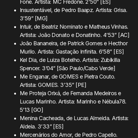
Fone. Artista: MC Fredone. 2’50” [ES]
Insustentável, de Pedro Baapz. Artista: Grisa.
3’59” [MG]
Intuir, de Beatriz Nominato e Matheus Vinhas.
Artista: João Donato e Donatinho. 4’53” [AC]
João Bananeira, de Patrick Gomes e Hecthor
Murilo. Artista: Gastação Infinita. 6’58” [ES]
Kel Dia, de Luiza Botelho. Artista: Zubikilla
Spencer. 3’04” [São Paulo/Cabo Verde]
Me Enganar, de GOMES e Pietra Couto.
Artista: GOMES. 3’35” [PE]
Me Proteja Orixá, de Fernanda Medeiros e
Lucas Marinho. Artista: Marinho e Nébula78.
5’13 [GO]
Menina Cacheada, de Lucas Almeida. Artista:
Aldeia. 3’33” [ES]
Mercenários do Amor, de Pedro Capello.