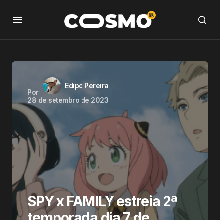
Edipo Pereira
Por
28 de setembro de 2023
SPY x FAMILY estreia 2ª
temporada dia 7 de