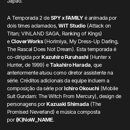
Japão.
A Temporada 2 de
SPY x FAMILY
é animada por
dois times aclamados,
WIT Studio
(Attack on
Titan; VINLAND SAGA, Ranking of Kings)
e
CloverWorks
(Horimiya, My Dress-Up Darling,
The Rascal Does Not Dream). Esta temporada é
co-dirigida por
Kazuhiro Furuhashi
(Hunter x
Hunter, de 1999) e
Takahiro Harada
, que
anteriormente atuou como diretor assistente na
série. Créditos adicionais da equipe incluem a
composição da série por
Ichiro Okouchi
(Mobile
Suit Gundam: The Witch From Mercury), design de
personagens por
Kazuaki Shimada
(The
Promised Neverland) e música composta
por
(K)NoW_NAME
.