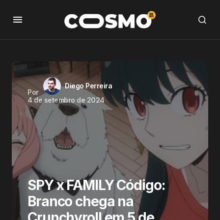
Diego Perreira
Por
4 de setembro de 2024
SPY x FAMILY Código:
Branco chega na
Crunchyroll em 5 de